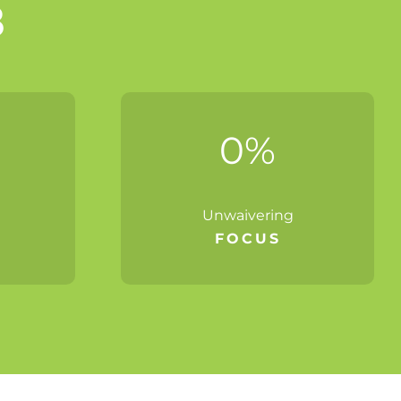
8
0
%
Unwaivering
FOCUS