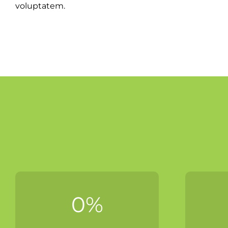
voluptatem.
0
%