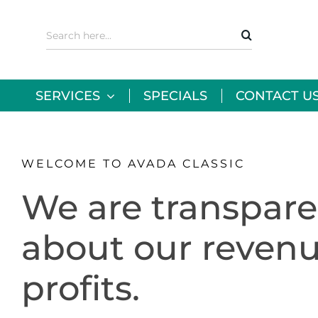
Skip
to
Search
content
for:
SERVICES
SPECIALS
CONTACT U
WELCOME TO AVADA CLASSIC
We are transpare
about our reven
profits.