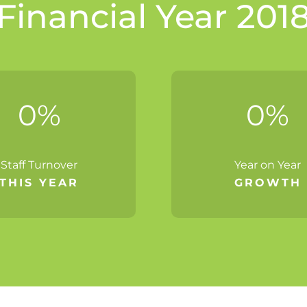
Financial Year 201
0
%
0
%
Staff Turnover
Year on Year
THIS YEAR
GROWTH