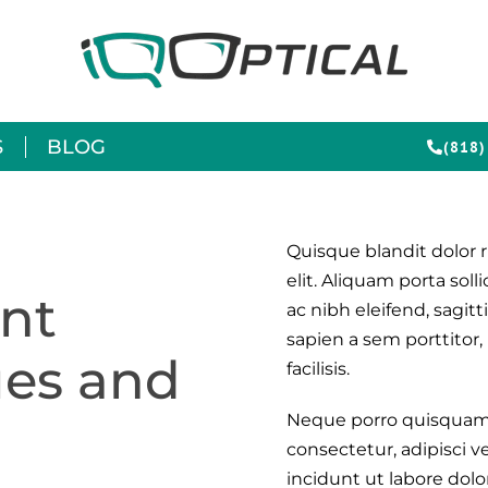
S
BLOG
(818)
Quisque blandit dolor r
elit. Aliquam porta soll
nt
ac nibh eleifend, sagi
sapien a sem porttitor,
ues and
facilisis.
Neque porro quisquam e
consectetur, adipisci 
incidunt ut labore do