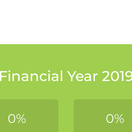
Financial Year 201
0
%
0
%