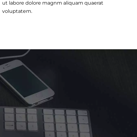
ut labore dolore magnm aliquam quaerat
voluptatem.