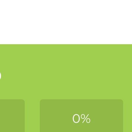
9
0
%